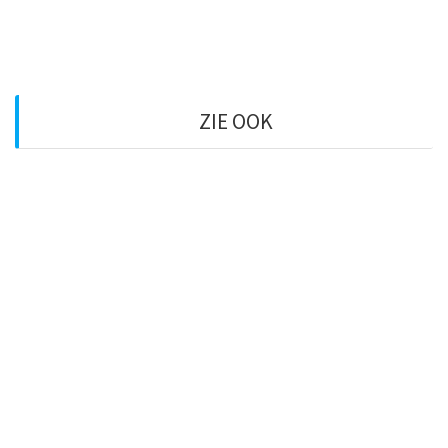
ZIE OOK
Privacy policy
Woningen
Besparing
Over ons
Retail/Utility