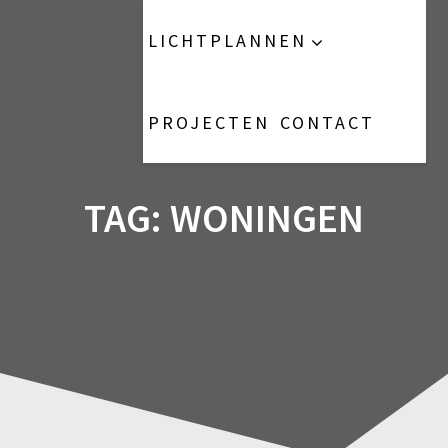
Ga
naar
het
LICHTPLANNEN
de
inhoud
Lichtadviesbedrijf
PROJECTEN
CONTACT
TAG:
WONINGEN