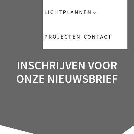
Ga
naar
het
LICHTPLANNEN
de
inhoud
Lichtadviesbedrijf
PROJECTEN
CONTACT
INSCHRIJVEN VOOR
ONZE NIEUWSBRIEF