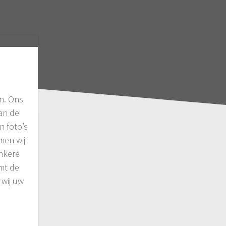
n. Ons
van de
n foto’s
men wij
onkere
omt de
 wij uw