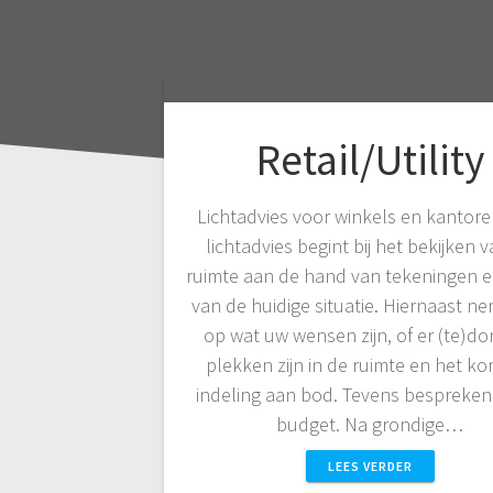
Retail/Utility
Lichtadvies voor winkels en kantore
lichtadvies begint bij het bekijken 
ruimte aan de hand van tekeningen e
van de huidige situatie. Hiernaast ne
op wat uw wensen zijn, of er (te)d
plekken zijn in de ruimte en het k
indeling aan bod. Tevens bespreken
budget. Na grondige…
LEES VERDER